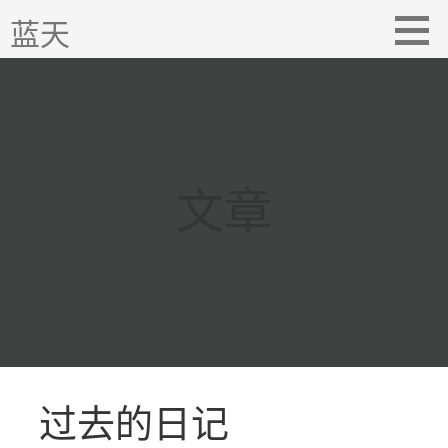
跳
蓝天
至
内
容
文章
过去的日记