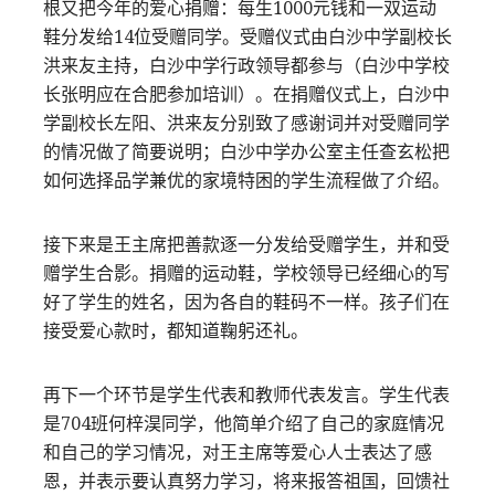
根又把今年的爱心捐赠：每生1000元钱和一双运动
鞋分发给14位受赠同学。受赠仪式由白沙中学副校长
洪来友主持，白沙中学行政领导都参与（白沙中学校
长张明应在合肥参加培训）。在捐赠仪式上，白沙中
学副校长左阳、洪来友分别致了感谢词并对受赠同学
的情况做了简要说明；白沙中学办公室主任查玄松把
如何选择品学兼优的家境特困的学生流程做了介绍。
接下来是王主席把善款逐一分发给受赠学生，并和受
赠学生合影。捐赠的运动鞋，学校领导已经细心的写
好了学生的姓名，因为各自的鞋码不一样。孩子们在
接受爱心款时，都知道鞠躬还礼。
再下一个环节是学生代表和教师代表发言。学生代表
是704班何梓淏同学，他简单介绍了自己的家庭情况
和自己的学习情况，对王主席等爱心人士表达了感
恩，并表示要认真努力学习，将来报答祖国，回馈社