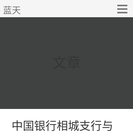
跳
蓝天
至
内
容
文章
中国银行相城支行与