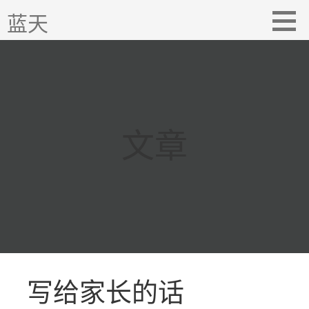
跳
蓝天
至
内
容
文章
写给家长的话