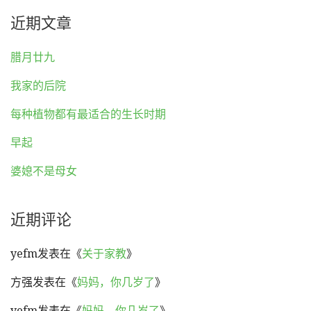
近期文章
腊月廿九
我家的后院
每种植物都有最适合的生长时期
早起
婆媳不是母女
近期评论
yefm
发表在《
关于家教
》
方强
发表在《
妈妈，你几岁了
》
yefm
发表在《
妈妈，你几岁了
》