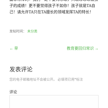
子的成绩！更不要觉得孩子不如你！孩子就是TA自
己！请允许TA只在TA擅长的领域发挥TA的特长！
发帖时间：
未分类
文
← 旱
教育要回归常识 →
章
发表评论
导
航
您的电子邮箱地址不会被公开。
必填项已用
*
标注
评论