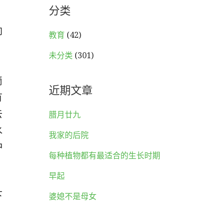
分类
却
教育
(42)
。
未分类
(301)
滴
近期文章
有
去
腊月廿九
水
我家的后院
冲
每种植物都有最适合的生长时期
早起
下
婆媳不是母女