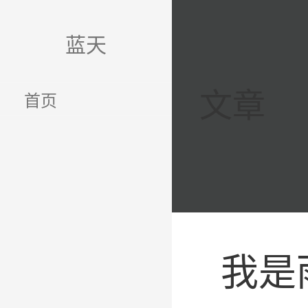
跳
至
蓝天
内
容
文章
首页
我是