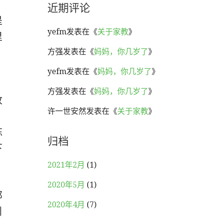
近期评论
是
yefm
发表在《
关于家教
》
里
方强
发表在《
妈妈，你几岁了
》
yefm
发表在《
妈妈，你几岁了
》
，
方强
发表在《
妈妈，你几岁了
》
收
许一世安然
发表在《
关于家教
》
，
陈
归档
下
2021年2月
(1)
2020年5月
(1)
那
2020年4月
(7)
引