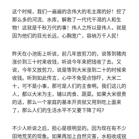
这个时候，我们一遍遍的念伟大的毛主席的好！挖了
那么多的河流、水库，解救了一代代干渴的人和生
物！这就是千秋万代的事！伟人之所以是伟人，就是
因为他们的目光长远，心胸宽广，容纳万千人民！
昨天在小池街上听说，前几年放剪刀的，说等到猪肉
涨价到三十时来收钱，听说今年来把钱收了去。又
说，今年又放剪刀，说是等到大米涨到二十的时候来
收钱。听到如此传言，心中不免受点惊吓，大米二
十，可不是小事，那可是人们的主食啊。我们这儿的
人，都以大米为主，辅以肉食、蔬菜。如果大米很贵
的话，那么一个家庭的基本开资就又用到吃上面来
了，那么人们的生活水平不又要下降了吗?
不少人听说之后，担心是很明显的。因为现在有不少
田地荒芜的现象。如果再加上自然灾害，水稻收成锐