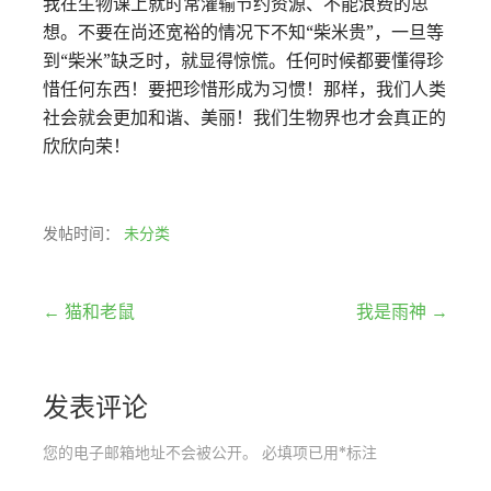
我在生物课上就时常灌输节约资源、不能浪费的思
想。不要在尚还宽裕的情况下不知“柴米贵”，一旦等
到“柴米”缺乏时，就显得惊慌。任何时候都要懂得珍
惜任何东西！要把珍惜形成为习惯！那样，我们人类
社会就会更加和谐、美丽！我们生物界也才会真正的
欣欣向荣！
发帖时间：
未分类
文
← 猫和老鼠
我是雨神 →
章
发表评论
导
航
您的电子邮箱地址不会被公开。
必填项已用
*
标注