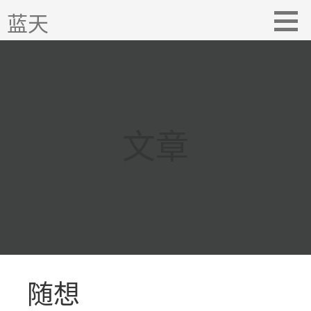
跳
蓝天
至
内
容
文章
随想