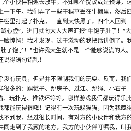
几个小伙伴相邀去放牛。不知哪个提议或是预谋，
上一下午。我们弄了一些干稻草丢在牛棚里，然后
牛棚里打起了扑克，一直到天快黑了，四个人回到
做贼心虚”，进门就向大人大声汇报“牛饱子肚了！”
一脸惊愕！我才发现，过于激动的我把话讲倒了。
牛肚子饱了！”也许我天生就不是一个能够说谎的人
还说得语句错乱！
乎没有玩具，但是并不限制我们的玩耍。反而，我
样很多的：踢毽子、跳房子、过江、跳绳、小石子
猫猫、玩扑克、推铁环等等。哪样游戏我们都玩得乐
戏都能玩得很嗨！记得有一次玩躲猫猫，因为我藏
找不到我，经过很长时间，有对方的小伙伴和我方
共同走到了我藏的地方，我方的小伙伴叮嘱我，叫