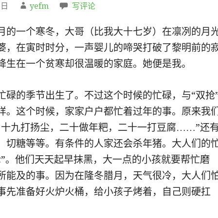
7日
yefm
写评论
月的一个寒冬，大哥（比我大十七岁）在凛冽的月
婆，在寅时时分，一声婴儿的啼哭打破了黎明前的
降生在一个贫寒却很温暖的家庭。她便是我。
忙碌的季节出生了。不过这个时候的忙碌，与“双抢
样。这个时候，家家户户都忙着过年的事。原来我
月十九打扬尘，二十做年粑，二十一打豆腐……”还
，切糖等等。有条件的人家还会杀年猪。大人们的
抢”。他们天天起早抹黑，大一点的小孩就要帮忙磨
所能及的事。因为在隆冬腊月，天气很冷，大人们
事先准备好火炉火桶，给小孩子烤着，自己则硬扛