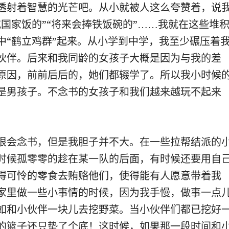
透射着智慧的光芒吧。从小就被人这么夸赞着，说
吃国家饭的”“将来会捧铁饭碗的”……我就在这些堆
中“鹤立鸡群”起来。从小学到中学，我至少碾压着
伙伴。后来和我同龄的女孩子大概是因为与我的差
原因，前前后后的，她们都辍学了。所以我小时候
是男孩子。不念书的女孩子和我们越来越玩不起来
很会念书，但是我胆子并不大。在一些拉帮结派的
时候孤零零的趁在某一队的后面，有时候还要用自
得可怜的零食去贿赂他们，使得能有人愿意带着我
家里做一些小事情的时候，因为我手慢，做事一点
如和小伙伴一块儿去挖野菜。当小伙伴们都已挖好
的篮子还只垫了个底！这时候，如果那一段时间和