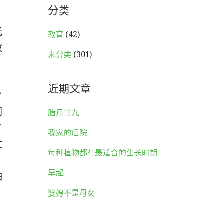
分类
光
教育
(42)
寂
未分类
(301)
近期文章
”
们
腊月廿九
有
我家的后院
忙
每种植物都有最适合的生长时期
早起
怕
婆媳不是母女