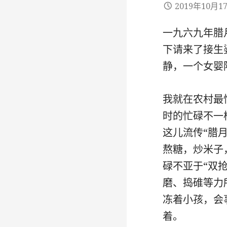
2019年10月1
一九六九年腊
下请来了接生
静，一个女婴
我就在农村最
时的忙碌不一
这儿流传“腊
熬糖，炒米子
碌不亚于“双
磨、捣碓等力
冻着小孩，会
着。