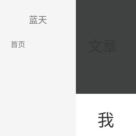
跳
至
蓝天
内
容
文章
首页
我