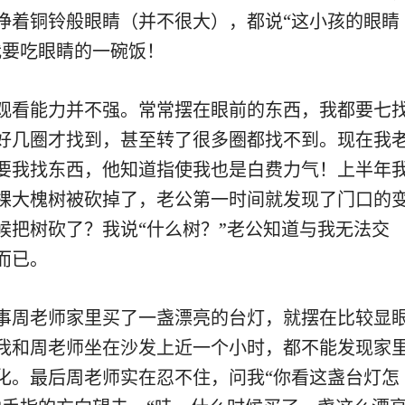
睁着铜铃般眼睛（并不很大），都说“这小孩的眼睛
我要吃眼睛的一碗饭！
观看能力并不强。常常摆在眼前的东西，我都要七
好几圈才找到，甚至转了很多圈都找不到。现在我
要我找东西，他知道指使我也是白费力气！上半年
棵大槐树被砍掉了，老公第一时间就发现了门口的
候把树砍了？我说“什么树？”老公知道与我无法交
而已。
事周老师家里买了一盏漂亮的台灯，就摆在比较显
我和周老师坐在沙发上近一个小时，都不能发现家
化。最后周老师实在忍不住，问我“你看这盏台灯怎