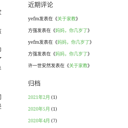
近期评论
家
yefm
发表在《
关于家教
》
方强
发表在《
妈妈，你几岁了
》
孩
，
yefm
发表在《
妈妈，你几岁了
》
即
方强
发表在《
妈妈，你几岁了
》
了
许一世安然
发表在《
关于家教
》
乎
归档
祠
2021年2月
(1)
经
2020年5月
(1)
2020年4月
(7)
，