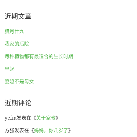
近期文章
腊月廿九
我家的后院
每种植物都有最适合的生长时期
早起
婆媳不是母女
近期评论
yefm
发表在《
关于家教
》
方强
发表在《
妈妈，你几岁了
》