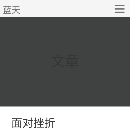
跳
蓝天
至
内
容
文章
面对挫折