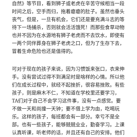
自然》等节目，看到狮子或老虎在辛苦守候相当一段
时间之后，空手而归，拖着瘪瘪的肚子。虽然也垂头
丧气，但是，一旦有机会，它们还是要充满斗志的等
待下一场捕杀，否则就会活活饿死！而那些食草动物
也并不因为在水源地有狮子老虎而不去饮水，即使有
一两个同伴葬身在狮子老虎之口，但为了生存下去，
冒着生命危险也还是值得的。
可对于现在的孩子来说，因为习惯饭来张口，衣来伸
手。没有尝试过得不到满足时是啥样的心情。所以他
们在成长过程中，就经不起挫折，很容易挫败。有些
孩子，则是麻木不仁，不知道在学校里还要学习，
TA们对于自己不会学习这件事，没有一点感觉。要
不做一天和尚撞一天钟；要不借上学为由，吃喝玩
乐。这样的孩子，每班都会有一部分。幸亏不是全
部。也有一些孩子，能够兢兢业业，勤奋学习。上课
认真听课，听老师的话，并且还有自己的安排。他们