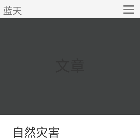
跳
蓝天
至
内
容
文章
自然灾害