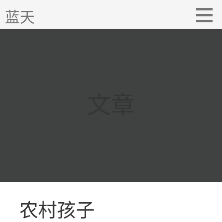
跳
蓝天
至
内
容
文章
农村孩子