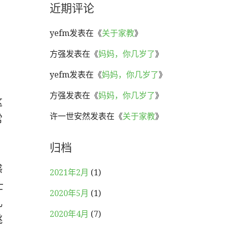
近期评论
yefm
发表在《
关于家教
》
方强
发表在《
妈妈，你几岁了
》
yefm
发表在《
妈妈，你几岁了
》
方强
发表在《
妈妈，你几岁了
》
这
许一世安然
发表在《
关于家教
》
常
！
归档
，
感
2021年2月
(1)
士
2020年5月
(1)
儿
2020年4月
(7)
跳