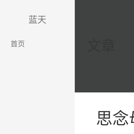
跳
至
蓝天
内
容
文章
首页
思念