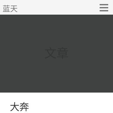
跳
蓝天
至
内
容
文章
大奔