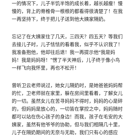
一的情况下，儿子半饥半饱的成长着，越长越瘦！慢
慢的，背上的脊椎骨一根根的都看得很清楚了！在我
一再坚持下，终于把儿子送到他大姨家隔奶。
忘记了在大姨家住了几天，三四天？四五天？等我们
去接儿子时，儿子怯怯的看着我，似乎不认识我了！
我准备抱他，他却往后退！我一再提示他“我是妈
妈！我是妈妈呀！”愣了半天神后，儿子终于像小鸟
一样飞向我怀里，再也不松开！
曾听卫云老师说过，她女儿隔奶时，是她爸爸妈妈帮
的忙，卫老师就在家里，躲在房间里看着，了解女儿
的一切。虽然女儿在苦寻妈妈不得时，妈妈的心是碎
的，但妈妈是放心的，一切皆在掌控之中，妈妈随时
都可以站在伤心孩子的身边！而我，孩子在毛安的大
姨家，虽然有他爷爷的协助，但与我们相隔几十里，
儿子在隔奶期间的无奈与无助，我们只有心的感应