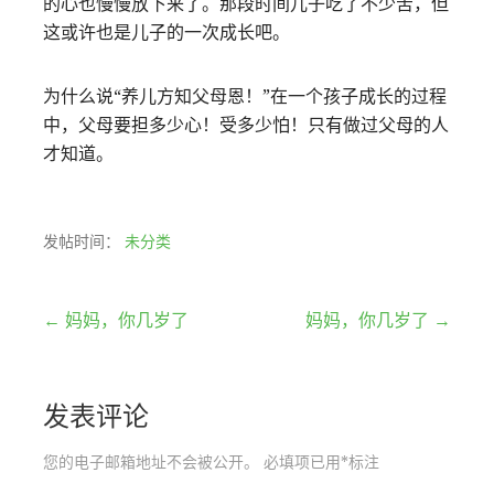
的心也慢慢放下来了。那段时间儿子吃了不少苦，但
这或许也是儿子的一次成长吧。
为什么说“养儿方知父母恩！”在一个孩子成长的过程
中，父母要担多少心！受多少怕！只有做过父母的人
才知道。
发帖时间：
未分类
文
← 妈妈，你几岁了
妈妈，你几岁了 →
章
发表评论
导
航
您的电子邮箱地址不会被公开。
必填项已用
*
标注