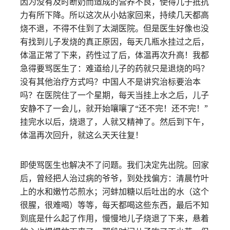
因为没有及时断奶而造成的营养不良，使得儿子抵抗
力有所下降。所以这次从小姑家回来，持续几天都高
烧不退，不得不住到了太湖医院。但是医生好像也没
有找到儿子发烧的真正原因，每天几瓶水挂过之后，
体温正常了下来，药性过了后，体温再次升高！我都
急得要骂医生了：难道给儿子的药就只是退烧的吗？
没有其他治疗方式吗？中国人不是讲究治标要治本
吗？在医院住了一个星期，每天当挂上水之后，儿子
安静不了一会儿，就开始嚷嚷了“还不完！还不完！”
挂完水以后，烧退了，人就又精神了。然后到下午，
体温再次回升，就这么天天往复！
即使骂医生也解决不了问题。我们决定先出院。回家
后，曾经把人治过病的爷爷，到处找偏方：清晨竹叶
上的水和嫩竹芯煎水；河蚌加糖以后吐出的水（这个
很腥，很难喝）等等，每天都喝这些东西，最后不知
到底是什么起了作用，慢慢地儿子烧退了下来，悬着