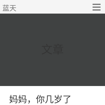
跳
蓝天
至
内
容
文章
妈妈，你几岁了