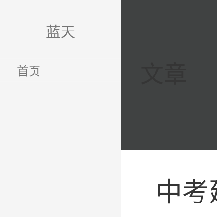
跳
至
蓝天
内
容
文章
首页
中考