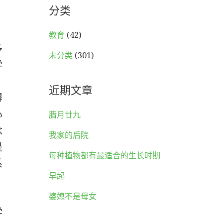
分类
教育
(42)
多
未分类
(301)
学
近期文章
得
心
腊月廿九
念
我家的后院
是
每种植物都有最适合的生长时期
系
早起
婆媳不是母女
学