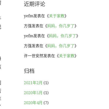
近期评论
初
yefm
发表在《
关于家教
》
子
方强
发表在《
妈妈，你几岁了
》
我
yefm
发表在《
妈妈，你几岁了
》
方强
发表在《
妈妈，你几岁了
》
许一世安然
发表在《
关于家教
》
母
孩
归档
，
到
2021年2月
(1)
苦
2020年5月
(1)
年
2020年4月
(7)
了