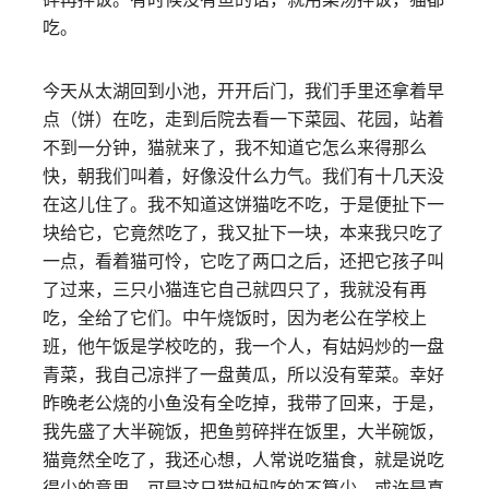
吃。
今天从太湖回到小池，开开后门，我们手里还拿着早
点（饼）在吃，走到后院去看一下菜园、花园，站着
不到一分钟，猫就来了，我不知道它怎么来得那么
快，朝我们叫着，好像没什么力气。我们有十几天没
在这儿住了。我不知道这饼猫吃不吃，于是便扯下一
块给它，它竟然吃了，我又扯下一块，本来我只吃了
一点，看着猫可怜，它吃了两口之后，还把它孩子叫
了过来，三只小猫连它自己就四只了，我就没有再
吃，全给了它们。中午烧饭时，因为老公在学校上
班，他午饭是学校吃的，我一个人，有姑妈炒的一盘
青菜，我自己凉拌了一盘黄瓜，所以没有荤菜。幸好
昨晚老公烧的小鱼没有全吃掉，我带了回来，于是，
我先盛了大半碗饭，把鱼剪碎拌在饭里，大半碗饭，
猫竟然全吃了，我还心想，人常说吃猫食，就是说吃
得少的意思，可是这只猫妈妈吃的不算少，或许是真