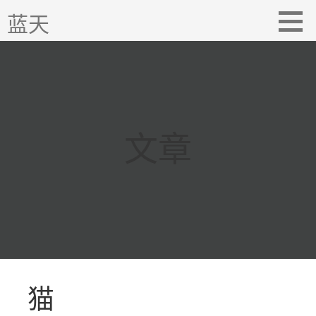
跳
蓝天
至
内
容
文章
猫