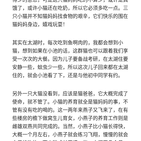
饿了，或许小猫还在吃奶，所以它必须多吃一点。三
只小猫并不知猫妈妈找食物的艰辛，它们快乐的围在
猫妈妈身边，嬉戏玩耍！
其实在太湖时，每次吃到鱼啊肉的，我都会想到小
猫，想到如果在小池的话，这群猫也可以跟着我们享
受一次次的大餐。因为儿子要备战考研，在太湖住要
安静一些，蚊虫少一些，所以这次儿子回来都在太湖
住的，就会小池看了下，还是与他初中同学有约。
另外一只大猫没看到，应该是猫爸爸，它大概完成了
使命，就不管了。小猫的养育就全是猫妈妈的事，不
管有没有吃的喝的。这一两年来燕子又飞来了，在有
些楼房的檐下做窝生儿育女，小燕子的养育工作则是
雌雄双燕共同完成的。当然，小燕子比小猫长得快，
大概一个月左右，小燕子就会练习飞翔，慢慢的就会