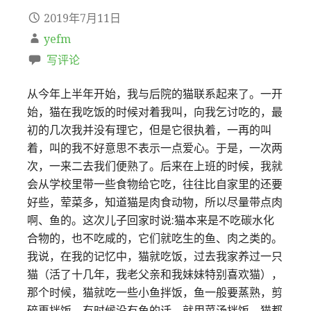
2019年7月11日
yefm
写评论
从今年上半年开始，我与后院的猫联系起来了。一开
始，猫在我吃饭的时候对着我叫，向我乞讨吃的，最
初的几次我并没有理它，但是它很执着，一再的叫
着，叫的我不好意思不表示一点爱心。于是，一次两
次，一来二去我们便熟了。后来在上班的时候，我就
会从学校里带一些食物给它吃，往往比自家里的还要
好些，荤菜多，知道猫是肉食动物，所以尽量带点肉
啊、鱼的。这次儿子回家时说:猫本来是不吃碳水化
合物的，也不吃咸的，它们就吃生的鱼、肉之类的。
我说，在我的记忆中，猫就吃饭，过去我家养过一只
猫（活了十几年，我老父亲和我妹妹特别喜欢猫），
那个时候，猫就吃一些小鱼拌饭，鱼一般要蒸熟，剪
碎再拌饭。有时候没有鱼的话，就用菜汤拌饭，猫都