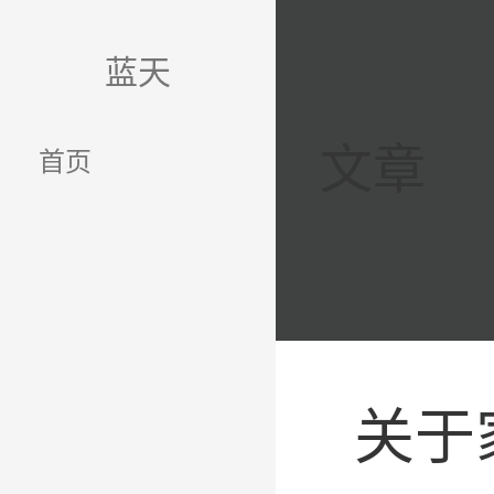
跳
至
蓝天
内
容
文章
首页
关于