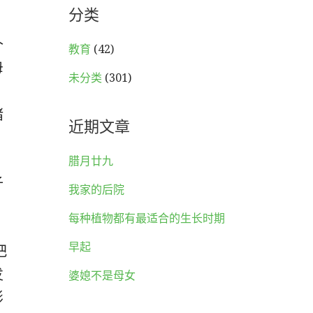
分类
个
教育
(42)
母
未分类
(301)
绪
近期文章
腊月廿九
子
我家的后院
每种植物都有最适合的生长时期
早起
把
发
婆媳不是母女
影