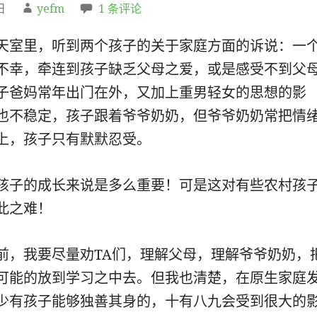
日
yefm
1 条评论
天室里，听到两个孩子的关于家庭方面的诉说：一
不幸，牵连到孩子缺乏父母之爱，或是感受不到父
子爸妈常年出门在外，又加上重男轻女的思想的影
也不稳定，孩子跟着爷爷奶奶，但爷爷奶奶常把情
上，孩子只有默默忍受。
孩子的成长来说是多么重要！可是这对有些农村孩
此之难！
前，我要尽量劝TA们，理解父母，理解爷爷奶奶，
可能的放到学习之中去。但我也清楚，在原生家庭
少有孩子能够独善其身的，十有八九会受到很大的