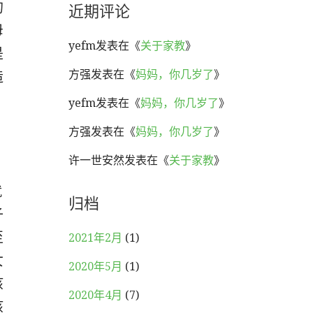
近期评论
的
母
yefm
发表在《
关于家教
》
是
方强
发表在《
妈妈，你几岁了
》
造
yefm
发表在《
妈妈，你几岁了
》
，
方强
发表在《
妈妈，你几岁了
》
许一世安然
发表在《
关于家教
》
就
归档
子
至
2021年2月
(1)
女
2020年5月
(1)
孩
2020年4月
(7)
孩