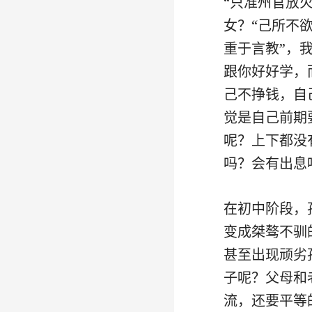
“只准州官放
女？“己所不
重于言教”，
跟你好好学，
己不挣钱，自
觉是自己前期
呢？上下都没
吗？会有出息
在初中阶段，
变成桀骜不驯
甚至出现顽劣
子呢？父母和
流，还要平等