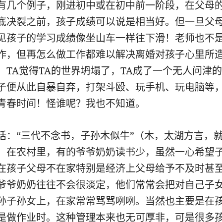
有几个例子，刚进初中或在初中前一阶段，在父母
底决裂之前，孩子成绩可以说是相当好。但一旦父
见孩子的学习成绩像坐山车一样往下滑！老师也不
作，但再怎么做工作都难以解决离婚对孩子心里所
。TA觉得TA的世界坍塌了，TA成了一个无人问津的
子便从此自暴自弃，打架斗殴、玩手机、玩电脑等
青春时间！怪谁呢？我也不知道。
话：“三代不念书，子孙木似牛”（木，太湖方言，
。在农村里，有的爷爷奶奶读书少，虽然一心希望
在孩子父母不在家特别是经济上父母给予不及时甚
爷爷奶奶往往不会很淡定，他们常常会把对自己子
孙子孙女上，在家常常骂骂咧咧。当然也主要是在
是做作业时。这种管理本来也无可厚非，可是很多