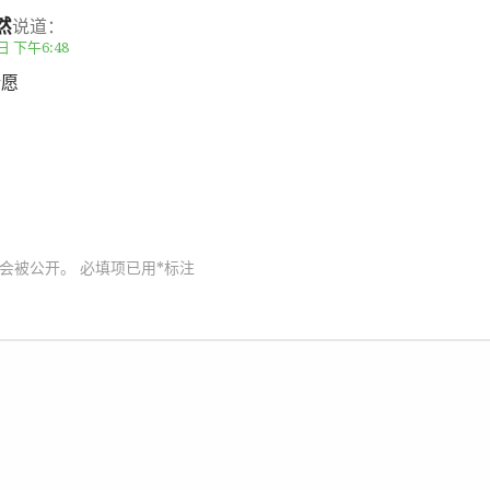
然
说道：
日 下午6:48
所愿
会被公开。
必填项已用
*
标注