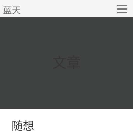
跳
蓝天
至
内
容
文章
随想