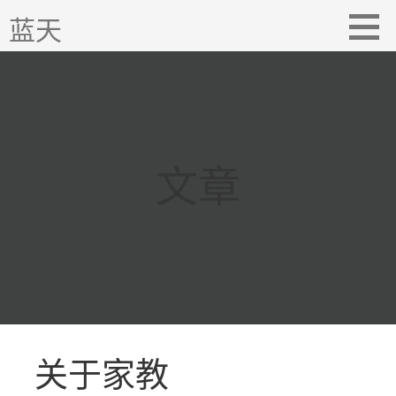
跳
蓝天
至
内
容
文章
关于家教