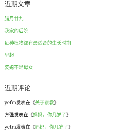
近期文章
腊月廿九
我家的后院
每种植物都有最适合的生长时期
早起
婆媳不是母女
近期评论
yefm
发表在《
关于家教
》
方强
发表在《
妈妈，你几岁了
》
yefm
发表在《
妈妈，你几岁了
》