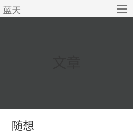
跳
蓝天
至
内
容
文章
随想