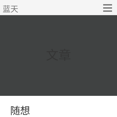
跳
蓝天
至
内
容
文章
随想