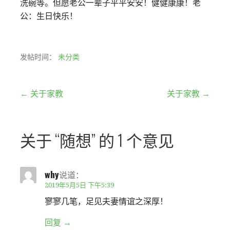
洗碗等。但愿老公一辈子平平安安！健健康康！老
公：生日快乐！
发帖时间：
未分类
文
← 关于家教
关于家教 →
章
关于
“随想”
的 1 个意见
导
航
why
说道：
2019年5月5日 下午5:39
寥寥几笔，足见夫妻情谊之深厚！
回复