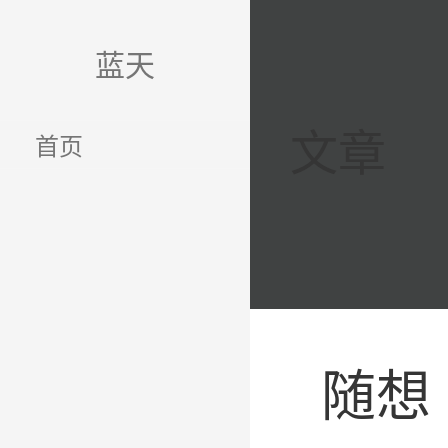
跳
至
蓝天
内
容
文章
首页
随想