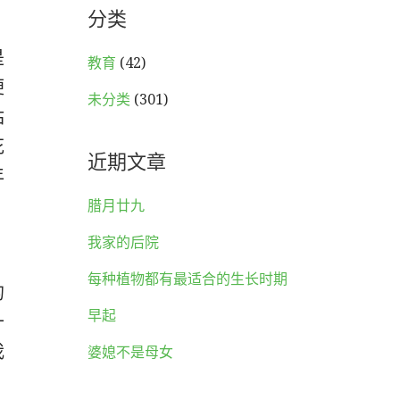
分类
是
教育
(42)
便
未分类
(301)
姑
花
近期文章
年
腊月廿九
我家的后院
，
每种植物都有最适合的生长时期
的
早起
十
我
婆媳不是母女